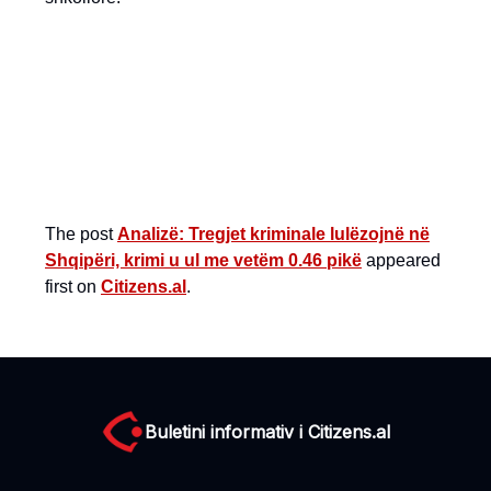
The post
Analizë: Tregjet kriminale lulëzojnë në
Shqipëri, krimi u ul me vetëm 0.46 pikë
appeared
first on
Citizens.al
.
Buletini informativ i Citizens.al