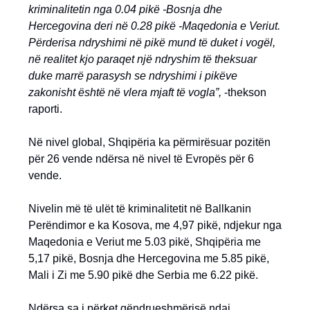
kriminalitetin nga 0.04 pikë -Bosnja dhe
Hercegovina deri në 0.28 pikë -Maqedonia e Veriut.
Përderisa ndryshimi në pikë mund të duket i vogël,
në realitet kjo paraqet një ndryshim të theksuar
duke marrë parasysh se ndryshimi i pikëve
zakonisht është në vlera mjaft të vogla”,
-thekson
raporti.
Në nivel global, Shqipëria ka përmirësuar pozitën
për 26 vende ndërsa në nivel të Evropës për 6
vende.
Nivelin më të ulët të kriminalitetit në Ballkanin
Perëndimor e ka Kosova, me 4,97 pikë, ndjekur nga
Maqedonia e Veriut me 5.03 pikë, Shqipëria me
5,17 pikë, Bosnja dhe Hercegovina me 5.85 pikë,
Mali i Zi me 5.90 pikë dhe Serbia me 6.22 pikë.
Ndërsa sa i përket qëndrueshmërisë ndaj