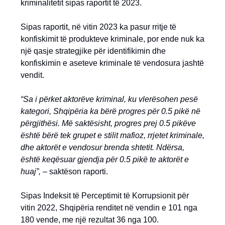
kriminalitetit sipas raportit të 2023.
Sipas raportit, në vitin 2023 ka pasur rritje të
konfiskimit të produkteve kriminale, por ende nuk ka
një qasje strategjike për identifikimin dhe
konfiskimin e aseteve kriminale të vendosura jashtë
vendit.
“Sa i përket aktorëve kriminal, ku vlerësohen pesë
kategori, Shqipëria ka bërë progres për 0.5 pikë në
përgjithësi. Më saktësisht, progres prej 0.5 pikëve
është bërë tek grupet e stilit mafioz, rrjetet kriminale,
dhe aktorët e vendosur brenda shtetit. Ndërsa,
është keqësuar gjendja për 0.5 pikë te aktorët e
huaj”,
– saktëson raporti.
Sipas Indeksit të Perceptimit të Korrupsionit për
vitin 2022, Shqipëria renditet në vendin e 101 nga
180 vende, me një rezultat 36 nga 100.