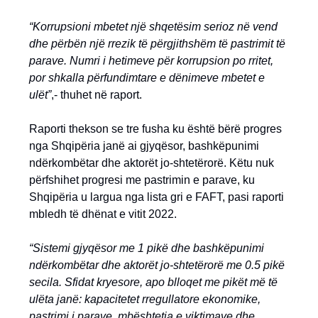
“Korrupsioni mbetet një shqetësim serioz në vend
dhe përbën një rrezik të përgjithshëm të pastrimit të
parave. Numri i hetimeve për korrupsion po rritet,
por shkalla përfundimtare e dënimeve mbetet e
ulët”
,- thuhet në raport.
Raporti thekson se tre fusha ku është bërë progres
nga Shqipëria janë ai gjyqësor, bashkëpunimi
ndërkombëtar dhe aktorët jo-shtetërorë. Këtu nuk
përfshihet progresi me pastrimin e parave, ku
Shqipëria u largua nga lista gri e FAFT, pasi raporti
mbledh të dhënat e vitit 2022.
“Sistemi gjyqësor me 1 pikë dhe bashkëpunimi
ndërkombëtar dhe aktorët jo-shtetërorë me 0.5 pikë
secila. Sfidat kryesore, apo blloqet me pikët më të
ulëta janë: kapacitetet rregullatore ekonomike,
pastrimi i parave, mbështetja e viktimave dhe