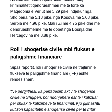
kriminalitetit qëndrueshmëri më të fortë ka
Maqedonia e Veriut me 5.29 pikë, ndjekur nga
Shqipëria me 5.13 pikë, nga Kosova me 5.08 pikë,
Serbia me 4.96 pikë, Mali i Zi me 4.75 pikë dhe me
qëndrueshmërinë më të dobët nga Bosnja dhe
Hercegovina me 3.88 pikë.
Roli i shoqërisë civile mbi flukset e
paligjshme financiare
Sipas raportit, roli i shoqërisë civile në trajtimin e
flukseve të paligjshme financiare (IFF) është i
rëndësishëm.
“Në përgjithësi, ka përfaqësim aktiv të shoqërisë
civile në Shqipëri, por ndonjëherë është i kufizuar
për shkak të kufizimeve të financimit. Kjo gjithashtu
kufizon kapacitetin e shoqërisë civile për të rritur