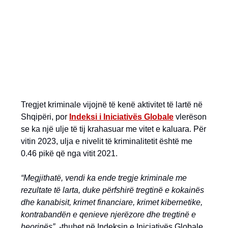
Tregjet kriminale vijojnë të kenë aktivitet të lartë në
Shqipëri, por
Indeksi i Iniciativës Globale
vlerëson
se ka një ulje të tij krahasuar me vitet e kaluara. Për
vitin 2023, ulja e nivelit të kriminalitetit është me
0.46 pikë që nga vitit 2021.
“Megjithatë, vendi ka ende tregje kriminale me
rezultate të larta, duke përfshirë tregtinë e kokainës
dhe kanabisit, krimet financiare, krimet kibernetike,
kontrabandën e qenieve njerëzore dhe tregtinë e
heorinës”,
-thuhet në Indeksin e Iniciativës Globale.