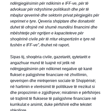
ndërgjegjësimin për ndikimin e IFF-ve, për të
advokuar për ndryshime politikash dhe për të
mbajtur qeverinë dhe sektorin privat përgjegjës për
veprimet e tyre. Qeveria shqiptare dhe donatorët
duhet të ofrojnë më shumë mundësi financimi dhe
mbështetje për ngritjen e kapaciteteve për
shoqërinë civile për të rritur ekspertizën e tyre në
fushën e IFF-ve”,-
thuhet në raport.
Sipas tij, shoqëria civile, gazetarët, qytetarët e
angazhuar mund të luajnë rol jetik në
ndërgjegjësimin për ndikimet negative që kanë
flukset e paligjshme financiare në zhvillimin,
qeverisjen dhe mirëqenien sociale të Shqipërisë;
në hartimin e vlerësimit të politikave të rrezikut si
dhe propozimin e zgjidhjeve; miratimin e përfshirjes
së trajtimit të fluksese të paligjshme financiare në
kurrikulat e arsimit, duke përfshirë edhe tekstet
shkollore.