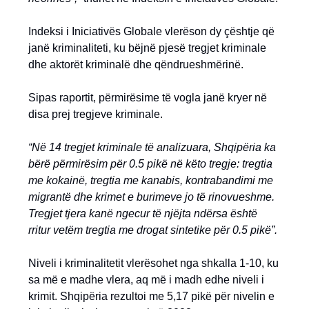
Indeksi i Iniciativës Globale vlerëson dy çështje që
janë kriminaliteti, ku bëjnë pjesë tregjet kriminale
dhe aktorët kriminalë dhe qëndrueshmërinë.
Sipas raportit, përmirësime të vogla janë kryer në
disa prej tregjeve kriminale.
“Në 14 tregjet kriminale të analizuara, Shqipëria ka
bërë përmirësim për 0.5 pikë në këto tregje: tregtia
me kokainë, tregtia me kanabis, kontrabandimi me
migrantë dhe krimet e burimeve jo të rinovueshme.
Tregjet tjera kanë ngecur të njëjta ndërsa është
rritur vetëm tregtia me drogat sintetike për 0.5 pikë”.
Niveli i kriminalitetit vlerësohet nga shkalla 1-10, ku
sa më e madhe vlera, aq më i madh edhe niveli i
krimit. Shqipëria rezultoi me 5,17 pikë për nivelin e