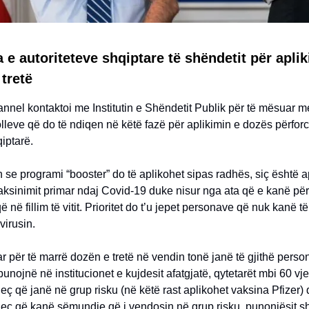
a e autoriteteve shqiptare të shëndetit për apli
tretë
nnel kontaktoi me Institutin e Shëndetit Publik për të mësuar m
olleve që do të ndiqen në këtë fazë për aplikimin e dozës përfor
qiptarë.
se programi “booster” do të aplikohet sipas radhës, siç është a
aksinimit primar ndaj Covid-19 duke nisur nga ata që e kanë pë
ë në fillim të vitit. Prioritet do t’u jepet personave që nuk kanë 
virusin.
ar për të marrë dozën e tretë në vendin tonë janë të gjithë perso
punojnë në institucionet e kujdesit afatgjatë, qytetarët mbi 60 vje
eç që janë në grup risku (në këtë rast aplikohet vaksina Pfizer) 
jeç që kanë sëmundje që i vendosin në grup risku, punonjësit 