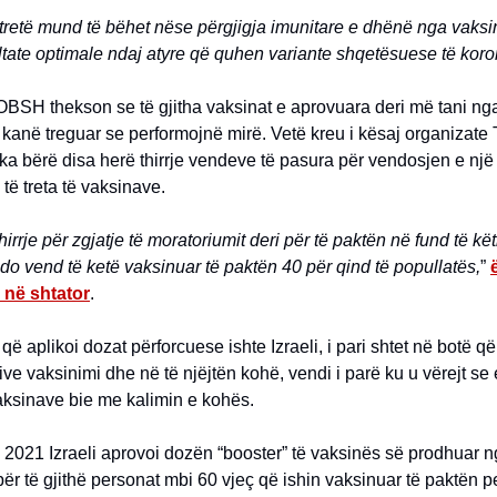
tretë mund të bëhet nëse përgjigja imunitare e dhënë nga vaksi
ltate optimale ndaj atyre që quhen variante shqetësuese të koron
OBSH thekson se të gjitha vaksinat e aprovuara deri më tani ng
t kanë treguar se performojnë mirë. Vetë kreu i kësaj organizate
a bërë disa herë thirrje vendeve të pasura për vendosjen e një
të treta të vaksinave.
hirrje për zgjatje të moratoriumit deri për të paktën në fund të këti
o vend të ketë vaksinuar të paktën 40 për qind të popullatës,
”
 në shtator
.
që aplikoi dozat përforcuese ishte Izraeli, i pari shtet në botë që
ve vaksinimi dhe në të njëjtën kohë, vendi i parë ku u vërejt se 
aksinave bie me kalimin e kohës.
 2021 Izraeli aprovoi dozën “booster” të vaksinës së prodhuar ng
r të gjithë personat mbi 60 vjeç që ishin vaksinuar të paktën 