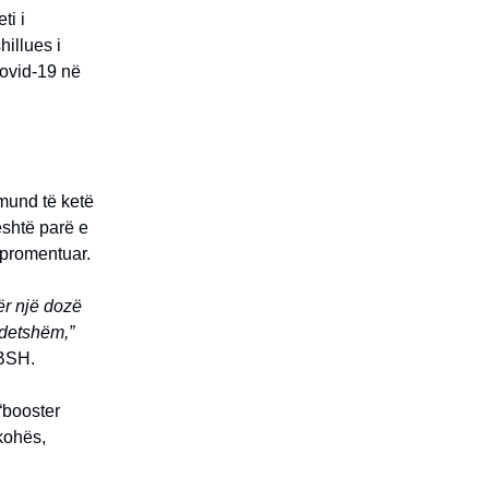
i i
hillues i
Covid-19 në
 mund të ketë
është parë e
mpromentuar.
ër një dozë
ndetshëm,”
OBSH.
“booster
 kohës,