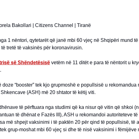
orela Bakollari | Citizens Channel | Tiranë
ga 1 nëntori, qytetarët që janë mbi 60 vjeç në Shqipëri mund t
të tretë të vaksinës për koronavirusin.
trisë së Shëndetësisë
vetëm në 11 ditët e para të nëntorit u kr
.
jë doze “booster” tek kjo grupmoshë e popullsisë u rekomandua
hkencave (ASH) më 20 shtator të këtij viti.
dhënave të përftuara nga studimi që ka nisur që vitin që shkoi (n
ntuan të dhënat e Fazës III), ASH u rekomandoi autoriteteve të
 sa më shpejt vaksinimi i të paktën 20 për qind të popullsisë, të 
 tek grup-moshat mbi 60 vjeç si dhe të nisë vaksinimi i fëmijëve 