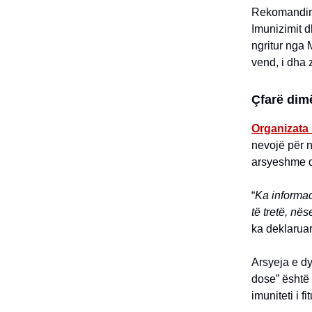
Rekomandime
Imunizimit d
ngritur nga 
vend, i dha z
Çfarë dim
Organizata
nevojë për n
arsyeshme q
“
Ka informa
të tretë, në
ka deklaruar
Arsyeja e d
dose” është 
imuniteti i f