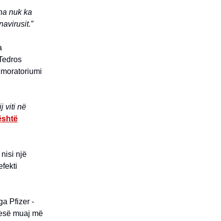
na nuk ka
avirusit.”
a
 Tedros
 moratoriumi
j viti në
është
 nisi një
efekti
a Pfizer -
pesë muaj më