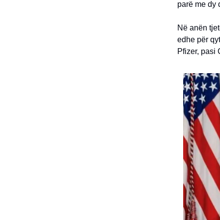
parë me dy 
Në anën tjet
edhe për qyt
Pfizer, pasi