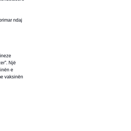
primar ndaj
kineze
er”. Një
sinën e
 me vaksinën