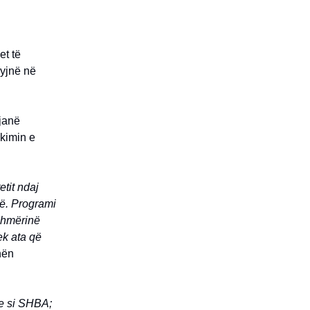
et të
hyjnë në
 janë
ikimin e
etit ndaj
të. Programi
eshmërinë
ek ata që
hën
de si SHBA;