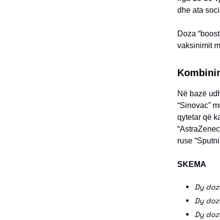
dhe ata soci
Doza “booste
vaksinimit 
Kombinim
Në bazë udh
“Sinovac” mu
qytetar që k
“AstraZeneca
ruse “Sputni
SKEMA
Dy doz
Dy doz
Dy doz