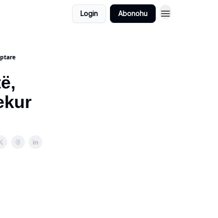
Login
Abonohu
iptare
ë,
ekur