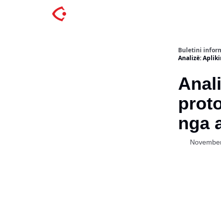
Buletini inform
Analizë: Aplik
Anali
proto
nga a
November