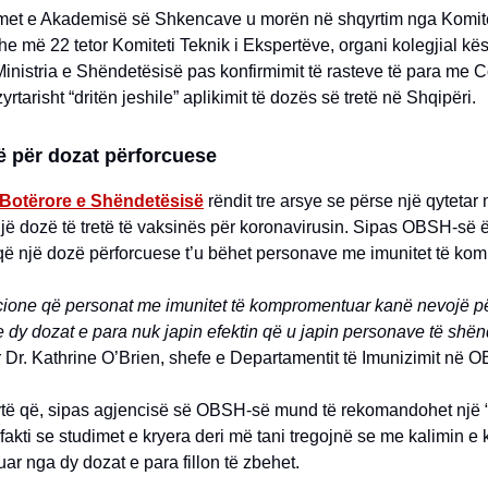
t e Akademisë së Shkencave u morën në shqyrtim nga Komitet
he më 22 tetor Komiteti Teknik i Ekspertëve, organi kolegjial kës
Ministria e Shëndetësisë pas konfirmimit të rasteve të para me 
yrtarisht “dritën jeshile” aplikimit të dozës së tretë në Shqipëri.
ë për dozat përforcuese
 Botërore e Shëndetësisë
rëndit tre arsye se përse një qytetar
jë dozë të tretë të vaksinës për koronavirusin. Sipas OBSH-së 
ë një dozë përforcuese t’u bëhet personave me imunitet të ko
cione që personat me imunitet të kompromentuar kanë nevojë p
se dy dozat e para nuk japin efektin që u japin personave të shë
 Dr. Kathrine O’Brien, shefe e Departamentit të Imunizimit në 
ytë që, sipas agjencisë së OBSH-së mund të rekomandohet një 
fakti se studimet e kryera deri më tani tregojnë se me kalimin e
ituar nga dy dozat e para fillon të zbehet.