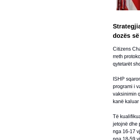
Strategji
dozës së 
Citizens Cha
rreth protok
qytetarët sh
ISHP sqaron 
programi i v
vaksinimin q
kanë kaluar 
Të kualifiku
jetojnë dhe 
nga 16-17 vj
nga 18-59 v