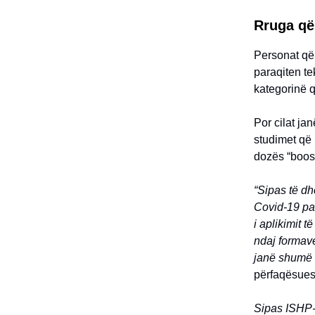
Rruga që 
Personat që 
paraqiten te
kategorinë q
Por cilat jan
studimet që 
dozës “boos
“Sipas të dh
Covid-19 pas
i aplikimit 
ndaj formav
janë shumë v
përfaqësues 
Sipas ISHP-