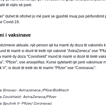
alë të vijës së parë.
r” duhet të ofrohet jo më parë se gjashtë muaj pas përfundimit 
me Covid-19.
i i vaksinave
ëzimeve aktuale, një person që ka marrë dy doza të vaksinës 
nd të marrë si dozë të tretë një vaksinë “AstraZeneca” ose “Pfiz
a marrë dy doza “Covishield” mund të marrë si dozë të tretë vak
”, “Pfizer”, ose anasjelltas. Kurse qytetarët që janë vaksinuar
k V”, si dozë të tretë do të marrin “Pfizer” ose “Coronavac”.
a Sinovac- Astrazeneca /PfizerBioNtech
a Covishield- AstraZeneca/Pfizer
a Sputnik V- Pfizer/ Coronavac