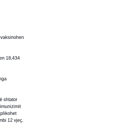
ë vaksinohen
yen 18,434
 nga
ë shtator
 imunizimit
aplikohet
mbi 12 vjeç.