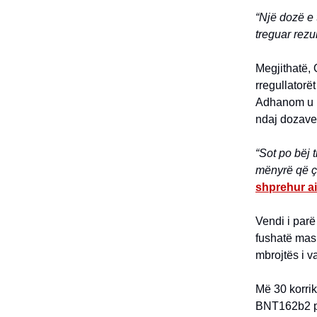
“Një dozë e 
treguar rezu
Megjithatë, 
rregullatorë
Adhanom u k
ndaj dozave 
“Sot po bëj t
mënyrë që çd
shprehur ai
Vendi i parë 
fushatë masi
mbrojtës i v
Më 30 korrik
BNT162b2 pë