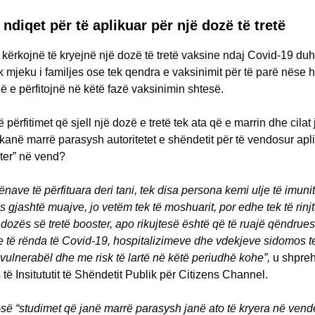
ndiqet për të aplikuar për një dozë të tretë
kërkojnë të kryejnë një dozë të tretë vaksine ndaj Covid-19 duh
k mjeku i familjes ose tek qendra e vaksinimit për të parë nëse 
ë e përfitojnë në këtë fazë vaksinimin shtesë.
ë përfitimet që sjell një dozë e tretë tek ata që e marrin dhe cilat
kanë marrë parasysh autoritetet e shëndetit për të vendosur apl
ter” në vend?
ënave të përfituara deri tani, tek disa persona kemi ulje të imunit
 gjashtë muajve, jo vetëm tek të moshuarit, por edhe tek të rinj
të dozës së tretë booster, apo rikujtesë është që të ruajë qëndru
e të rënda të Covid-19, hospitalizimeve dhe vdekjeve sidomos t
ulnerabël dhe me risk të lartë në këtë periudhë kohe”,
u shpre
të Insitututit të Shëndetit Publik për Citizens Channel.
së “studimet që janë marrë parasysh janë ato të kryera në ven