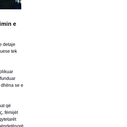
kimin e
e detaje
cuese tek
plikuar
rfunduar
të dhëna se e
nat që
ç, fëmijët
qytetarët
shëndetësorë