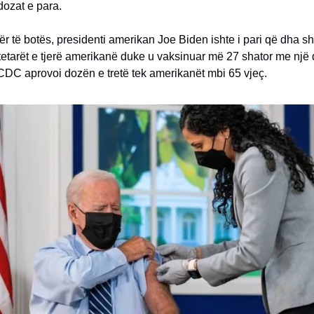
dozat e para.
ër të botës, presidenti amerikan Joe Biden ishte i pari që dha s
etarët e tjerë amerikanë duke u vaksinuar më 27 shator me një d
 CDC aprovoi dozën e tretë tek amerikanët mbi 65 vjeç.