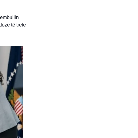
hembullin
ozë të tretë