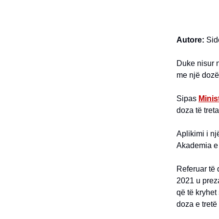
Autore:
Sid
Duke nisur n
me një dozë 
Sipas
Minis
doza të treta
Aplikimi i n
Akademia e S
Referuar të 
2021 u preza
që të kryhet
doza e tretë