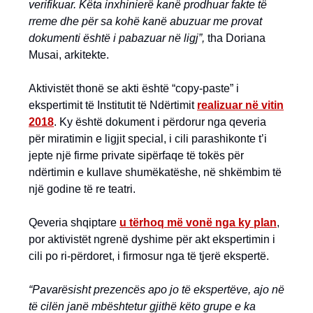
verifikuar. Këta inxhinierë kanë prodhuar fakte të
rreme dhe për sa kohë kanë abuzuar me provat
dokumenti është i pabazuar në ligj”,
tha Doriana
Musai, arkitekte.
Aktivistët thonë se akti është “copy-paste” i
ekspertimit të Institutit të Ndërtimit
realizuar në vitin
2018
. Ky është dokument i përdorur nga qeveria
për miratimin e ligjit special, i cili parashikonte t’i
jepte një firme private sipërfaqe të tokës për
ndërtimin e kullave shumëkatëshe, në shkëmbim të
një godine të re teatri.
Qeveria shqiptare
u tërhoq më vonë nga ky plan
,
por aktivistët ngrenë dyshime për akt ekspertimin i
cili po ri-përdoret, i firmosur nga të tjerë ekspertë.
“Pavarësisht prezencës apo jo të ekspertëve, ajo në
të cilën janë mbështetur gjithë këto grupe e ka