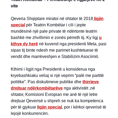
vite
Qeveria Shqiptare miratoi në shtator të 2018
ligjin
special
për Teatrin Kombëtar i cili i jepte
mundësinë një pale private të ndërtonte teatrin
bashkë me zhvillimin e zonës përreth tij. Ky ligj
u
kthye dy herë
në kuvend nga presidenti Meta, pasi
sipas tij binte ndesh me parimet kushtetuese të
vendit dhe marrëveshjen e Stabilizim Asociimit.
Kthimi i ligjit nga Presidenti u konsiderua nga
kryebashkiaku veliaj si një veprim “palë me partitë
politike”. Pas diskutimeve publike dhe
thirrjeve
drejtuar ndërkombëtarëve
nga aktivistët ,në
shtator, Komisioni Evropian me anë të një letre
drejtuar Qeverisë u shpreh se nuk ka kompetenca
për të gjykuar
ligjin special
, por i kërkoi qeverisë të
lejojë konkurrencën.