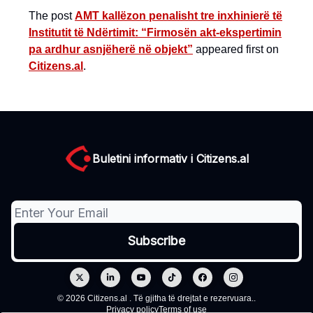
The post
AMT kallëzon penalisht tre inxhinierë të
Institutit të Ndërtimit: “Firmosën akt-ekspertimin
pa ardhur asnjëherë në objekt”
appeared first on
Citizens.al
.
Buletini informativ i Citizens.al
© 2026 Citizens.al . Të gjitha të drejtat e rezervuara..
Privacy policy
Terms of use