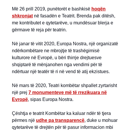
Më 26 prill 2019, punëtorët e bashkisë
hoqën
shkronjat
në fasadën e Teatrit. Brenda pak ditësh,
me kontributet e qytetarëve, u mundësuar blerja e
gërmave të reja për teatrin.
Në janar të vitit 2020, Europa Nostra, një organizatë
ndërkombëtare ne mbrojtje të trashëgimisë
kulturore në Evropë, u bëri thirrje drejtuesve
shqiptarë të mënjanohen nga vendimi për të
ndërtuar një teatër të ri në vend të atij ekzistues.
Në mars të 2020, Teatri kombëtar shpallet zyrtarisht
një prej
7 monumenteve më të rrezikuara në
Evropë
, sipas Europa Nostra.
Çështja e teatrit Kombëtar ka kaluar ndër të tjera
përmes një
udhe pa transparencë
, duke u mohuar
qytetarëve të drejtën për të pasur informacion mbi