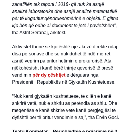
zanafillën tek raporti i 2018- që nuk ka asnjë
analizë laboratorike dhe asnjë analizë matematikë
për të llogaritur qëndrueshmërinë e objekti. E gjitha
kjo bën që edhe ai dokument të jetë i pavlefshëm”
,
tha Astrit Seranaj, arkitekt.
Aktivistët thonë se kjo është një akuzë direkte ndaj
disa personave dhe se nuk duhet të ndërmerret
asnjë veprim pa pritur hetimin e prokurorisë. Ata
njëkohësisht i kanë bërë thirrje qeverisë të presë
vendimin
për dy çështjet
e dërguara nga
Presidenti i Republikës në Gjykatën Kushtetuese.
“Nuk kemi gjykatën kushtetuese, të cilën e kanë
shkrirë vetë, nuk e shkriu as perëndia as shiu. Dhe
meqënëse e kanë shkrirë vetë kanë përgjegjësi të
dyfishtë për të pritur vendimin e saj”, tha Ervin Goci.
Teatri Kombëtar – Përmbledhje e ngjarjeve në 2