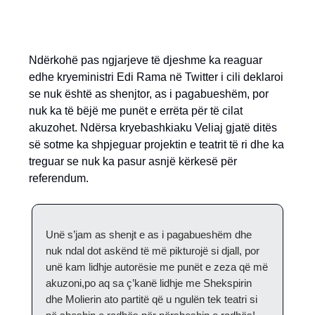
Ndërkohë pas ngjarjeve të djeshme ka reaguar
edhe kryeministri Edi Rama në Twitter i cili deklaroi
se nuk është as shenjtor, as i pagabueshëm, por
nuk ka të bëjë me punët e errëta për të cilat
akuzohet. Ndërsa kryebashkiaku Veliaj gjatë ditës
së sotme ka shpjeguar projektin e teatrit të ri dhe ka
treguar se nuk ka pasur asnjë kërkesë për
referendum.
Unë s’jam as shenjt e as i pagabueshëm dhe
nuk ndal dot askënd të më pikturojë si djall, por
unë kam lidhje autorësie me punët e zeza që më
akuzoni,po aq sa ç’kanë lidhje me Shekspirin
dhe Molierin ato partitë që u ngulën tek teatri si