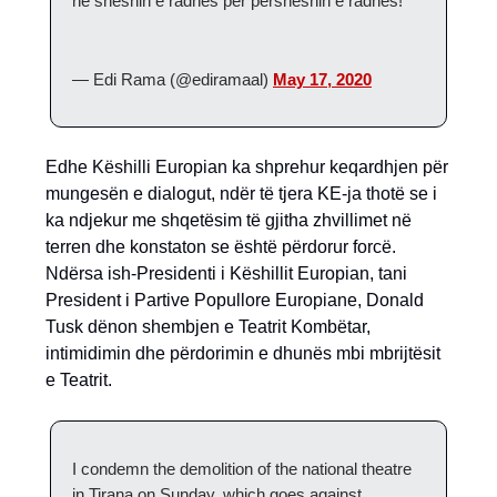
në sheshin e radhës për përsheshin e radhës!
— Edi Rama (@ediramaal)
May 17, 2020
Edhe Këshilli Europian ka shprehur keqardhjen për
mungesën e dialogut, ndër të tjera KE-ja thotë se i
ka ndjekur me shqetësim të gjitha zhvillimet në
terren dhe konstaton se është përdorur forcë.
Ndërsa ish-Presidenti i Këshillit Europian, tani
President i Partive Popullore Europiane, Donald
Tusk dënon shembjen e Teatrit Kombëtar,
intimidimin dhe përdorimin e dhunës mbi mbrijtësit
e Teatrit.
I condemn the demolition of the national theatre
in Tirana on Sunday, which goes against