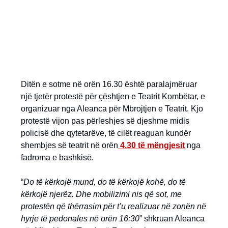
Ditën e sotme në orën 16.30 është paralajmëruar
një tjetër protestë për çështjen e Teatrit Kombëtar, e
organizuar nga Aleanca për Mbrojtjen e Teatrit. Kjo
protestë vijon pas përleshjes së djeshme midis
policisë dhe qytetarëve, të cilët reaguan kundër
shembjes së teatrit në orën
4.30 të mëngjesit
nga
fadroma e bashkisë.
“
Do të kërkojë mund, do të kërkojë kohë, do të
kërkojë njerëz. Dhe mobilizimi nis që sot, me
protestën që thërrasim për t’u realizuar në zonën në
hyrje të pedonales në orën 16:30
” shkruan Aleanca