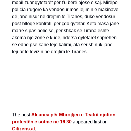
mobilizuar qytetarët për t’u bërë pjesë e saj. Mirëpo
policia rrugore ka vendosur mos lejimin e makinave
që janë nisur në drejtim të Tiranës, duke vendosur
post-blloqe kontrolli për çdo qytetar. Këto masa janë
marrë sipas policisë, për shkak se Tirana është
akoma një zonë e kuqe, ndërsa qytetarët shprehen
se edhe pse kanë leje kalimi, ata sërish nuk janë
lejuar të lëvizin në drejtim të Tiranës.
The post
Aleanca për Mbrojtjen e Teatrit njofton
protestën e sotme në 16.30
appeared first on
Citizens.al
.