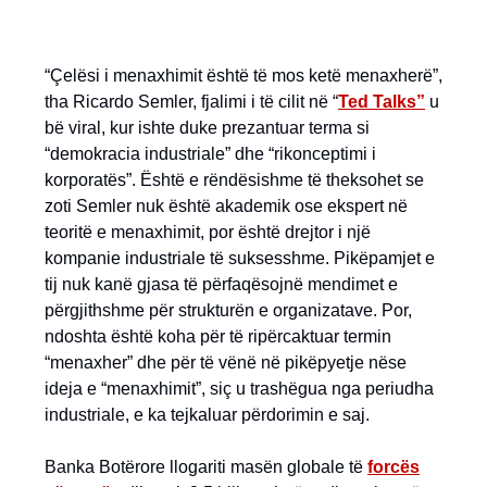
“Çelësi i menaxhimit është të mos ketë menaxherë”,
tha Ricardo Semler, fjalimi i të cilit në “
Ted Talks”
u
bë viral, kur ishte duke prezantuar terma si
“demokracia industriale” dhe “rikonceptimi i
korporatës”. Është e rëndësishme të theksohet se
zoti Semler nuk është akademik ose ekspert në
teoritë e menaxhimit, por është drejtor i një
kompanie industriale të suksesshme. Pikëpamjet e
tij nuk kanë gjasa të përfaqësojnë mendimet e
përgjithshme për strukturën e organizatave. Por,
ndoshta është koha për të ripërcaktuar termin
“menaxher” dhe për të vënë në pikëpyetje nëse
ideja e “menaxhimit”, siç u trashëgua nga periudha
industriale, e ka tejkaluar përdorimin e saj.
Banka Botërore llogariti masën globale të
forcës