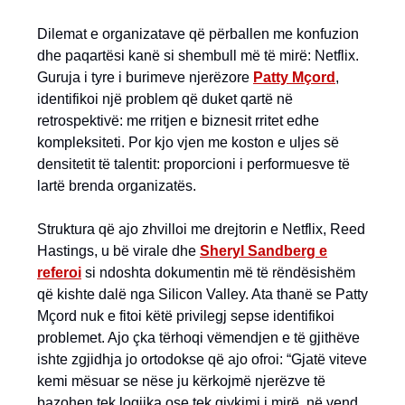
Dilemat e organizatave që përballen me konfuzion
dhe paqartësi kanë si shembull më të mirë: Netflix.
Guruja i tyre i burimeve njerëzore
Patty Mçord
,
identifikoi një problem që duket qartë në
retrospektivë: me rritjen e biznesit rritet edhe
kompleksiteti. Por kjo vjen me koston e uljes së
densitetit të talentit: proporcioni i performuesve të
lartë brenda organizatës.
Struktura që ajo zhvilloi me drejtorin e Netflix, Reed
Hastings, u bë virale dhe
Sheryl Sandberg e
referoi
si ndoshta dokumentin më të rëndësishëm
që kishte dalë nga Silicon Valley. Ata thanë se Patty
Mçord nuk e fitoi këtë privilegj sepse identifikoi
problemet. Ajo çka tërhoqi vëmendjen e të gjithëve
ishte zgjidhja jo ortodokse që ajo ofroi: “Gjatë viteve
kemi mësuar se nëse ju kërkojmë njerëzve të
bazohen tek logjika ose tek gjykimi i mirë, në vend