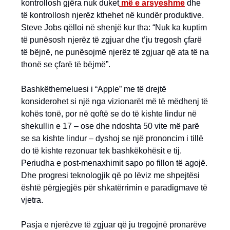
kontrollosh gjëra nuk duket
më e arsyeshme
dhe
të kontrollosh njerëz kthehet në kundër produktive.
Steve Jobs qëlloi në shenjë kur tha: “Nuk ka kuptim
të punësosh njerëz të zgjuar dhe t’ju tregosh çfarë
të bëjnë, ne punësojmë njerëz të zgjuar që ata të na
thonë se çfarë të bëjmë”.
Bashkëthemeluesi i “Apple” me të drejtë
konsiderohet si një nga vizionarët më të mëdhenj të
kohës tonë, por në qoftë se do të kishte lindur në
shekullin e 17 – ose dhe ndoshta 50 vite më parë
se sa kishte lindur – dyshoj se një prononcim i tillë
do të kishte rezonuar tek bashkëkohësit e tij.
Periudha e post-menaxhimit sapo po fillon të agojë.
Dhe progresi teknologjik që po lëviz me shpejtësi
është përgjegjës për shkatërrimin e paradigmave të
vjetra.
Pasja e njerëzve të zgjuar që ju tregojnë pronarëve