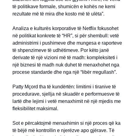
të politikave formale, shumicën e kohës ne kemi
rezultate më të mira dhe kosto më të ulëta”.
Analiza e kulturës korporative të Netflix fokusohet
në politikat konkrete të “HR”, si për shembull: vetë
administrimi i pushimeve dhe mungesa e raporteve
të shpenzimeve të udhëtimeve. Por këto janë
derivate të një vizioni më të madh: kompleksiteti i
një biznesi të madh nuk duhet të menaxhohet nga
procese standarde dhe nga një “libër rregullash”.
Patty Mçord tha të kundërtën: limitimi i tiranive të
procedurave, sjellja në skuadër e performuesve të
lartë dhe lejimi i vetë menaxhimit në një mjedis me
fleksibilitet maksimal.
Sot e përcaktojmë menaxhimin si një proces që ka
të bëjë më kontrollin e njerëzve apo gjërave. Të