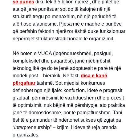
së punës
diku tek 3.5 bilion njerëz , dhe pritet që
ata që janë punësuar sot do të kalojnë në një
strukturë tregu pa menaxhim, në një periudhë të
afërt ose afatmesme. Pjesa më e madhe e punëve
që përfshin faktorin njerëzor është duke funksionuar
nëpërmjet strukturëstradicionale të organizimit.
Në botën e VUCA (joqëndrueshmëri, pasiguri,
kompleksitet dhe paqartësi), janë njëbrirëshit
teknologjikë që do të jenë adoptuesit e parë të një
modeli post – hierakik. Në fakt,
disa e kanë
përqafuar
tashmë. Sot mjedisi konkurrues
definohet nga një fjalë: konfuzion. Idetë e progresit
gradual, përmirësimit të vazhdueshëm dhe procesit
të optimizimit, nuk bëjnë më përshtypje: ato praktika
janë të domosdoshme, por të pamjaftueshme. Tani
është e pamundur të ndërtohet sukses që zgjat pa
“
inter
preneurship” – krijimi i ideve të reja brenda
organizatës.