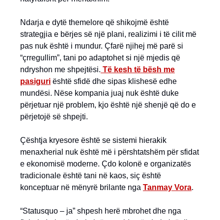
Ndarja e dytë themelore që shikojmë është
strategjia e bërjes së një plani, realizimi i të cilit më
pas nuk është i mundur. Çfarë njihej më parë si
“çrregullim”, tani po adaptohet si një mjedis që
ndryshon me shpejtësi.
Të kesh të bësh me
pasiguri
është sfidë dhe sipas klishesë edhe
mundësi. Nëse kompania juaj nuk është duke
përjetuar një problem, kjo është një shenjë që do e
përjetojë së shpejti.
Çështja kryesore është se sistemi hierakik
menaxherial nuk është më i përshtatshëm për sfidat
e ekonomisë moderne. Çdo kolonë e organizatës
tradicionale është tani në kaos, siç është
konceptuar në mënyrë brilante nga
Tanmay Vora
.
“Statusquo – ja” shpesh herë mbrohet dhe nga