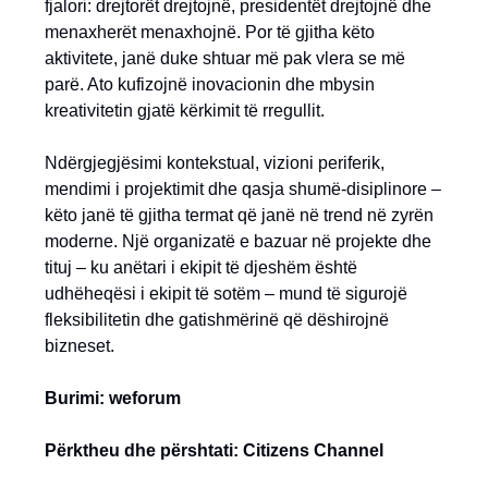
fjalori: drejtorët drejtojnë, presidentët drejtojnë dhe
menaxherët menaxhojnë. Por të gjitha këto
aktivitete, janë duke shtuar më pak vlera se më
parë. Ato kufizojnë inovacionin dhe mbysin
kreativitetin gjatë kërkimit të rregullit.
Ndërgjegjësimi kontekstual, vizioni periferik,
mendimi i projektimit dhe qasja shumë-disiplinore –
këto janë të gjitha termat që janë në trend në zyrën
moderne. Një organizatë e bazuar në projekte dhe
tituj – ku anëtari i ekipit të djeshëm është
udhëheqësi i ekipit të sotëm – mund të sigurojë
fleksibilitetin dhe gatishmërinë që dëshirojnë
bizneset.
Burimi: weforum
Përktheu dhe përshtati: Citizens Channel