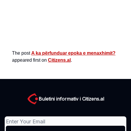
The post
A ka përfunduar epoka e menaxhimit?
appeared first on
Citizens.al
.
Buletini informativ i Citizens.al