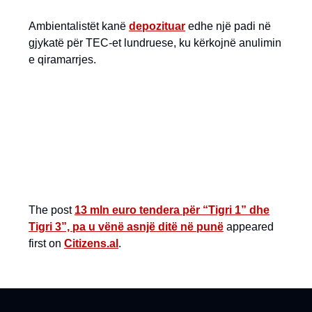
Ambientalistët kanë
depozituar
edhe një padi në
gjykatë për TEC-et lundruese, ku kërkojnë anulimin
e qiramarrjes.
The post
13 mln euro tendera për “Tigri 1” dhe
Tigri 3”, pa u vënë asnjë ditë në punë
appeared
first on
Citizens.al
.