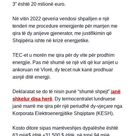
3” është 20 milionë euro.
Në vitin 2022 qeveria vendosi shpalljen e një
tenderi me procedure emergjente për marrjen me
qira të dy anijeve gjenerator, me justifikimin që
Shqipëria ishte në krizë energjetike.
TEC-et u morën me qira për dy vite për prodhim
energjie. Pas më shumë se një viti që kur anijet u
ankoruan në Vlorë, dy tecet nuk kanë prodhuar
asnjë ditë energji.
Deklaratat se do të nisin punë “shumë shpejt” j
anë
shkelur disa herë
. Dy termocentralet lundruese
janë marrë me qira për një periudhë dy-vjeçare nga
Korporata Elektroenergjitike Shqiptare (KESH).
Kosto ditore sipas marrëveshjes dypalëshe është
63 mijë$ /ditë +31.500 $ /ditë, në total 94 mijë