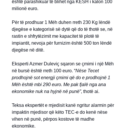
është parashikuar të blihet nga KESH i kalon 100
milionë euro.
Për të prodhuar 1 Mëh duhen rreth 230 Kg lëndë
djegëse e kategorisë së dytë që do të thotë se, në
rastin e shfrytëzimit me kapacitet të plotë të
impiantit, nevoja për furnizim është 500 ton lëndë
djegëse në ditë.
Eksperti Azmer Duleviç sqaron se çmimi i një Mëh
në bursë është rreth 100 euro. “
Nëse Tecet
prodhojnë sot energji çmimi që do e prodhojnë 1
Mëh është mbi 290 euro. Me pak fjalë nga ana
ekonomike nuk na hyjnë në punë”
, thotë ai.
Teksa ekspertët e mjedisit kanë ngritur alarmin për
impaktin mjedisor që këto TEC-e do kenë nëse
vihen në punë, përpos kostove të madhe
ekonomike.