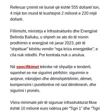
Referuar çmimit në bursë që është 555 dollarë/ ton,
4 mijë ton mund të kushtojnë 2 milionë e 220 mijë
dollarë.
Fillimisht, ministrja e Infrastrukturës dhe Energjisë
Belinda Balluku, u shpreh se ato do të nisnin
prodhimin e energjisë në janar 2023, për të
“shpëtuar” kështu vendin “nga kriza energjetike”, e
cila nuk ndodhi. Por kontrata nuk u anulua.
Në
specifikimet
teknike në shpallje e tenderit,
sqarohet se me sigurimi përfshin: sigurimin e
anijeve, mbrojtjen dhe dëmshpërblimin, dëmet,
kompensimi i punëtorëve në rast dëmtimesh, dhe
sigurimi i pronës.
Vlera minimale për të siguruar infrastrukturat fikse
është 10 milionë euro ndërsa për “Tigri 1” dhe “Tigri