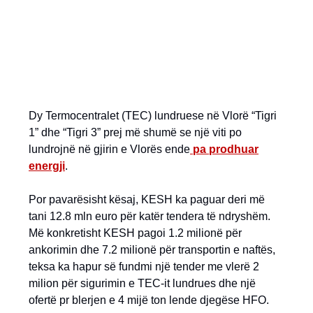
Dy Termocentralet (TEC) lundruese në Vlorë “Tigri
1” dhe “Tigri 3” prej më shumë se një viti po
lundrojnë në gjirin e Vlorës ende
pa prodhuar
energji
.
Por pavarësisht kësaj, KESH ka paguar deri më
tani 12.8 mln euro për katër tendera të ndryshëm.
Më konkretisht KESH pagoi 1.2 milionë për
ankorimin dhe 7.2 milionë për transportin e naftës,
teksa ka hapur së fundmi një tender me vlerë 2
milion për sigurimin e TEC-it lundrues dhe një
ofertë pr blerjen e 4 mijë ton lende djegëse HFO.