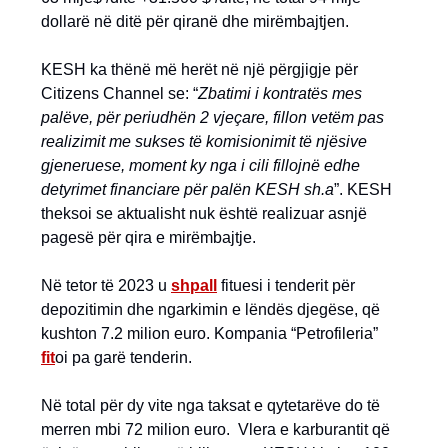
dollarë në ditë për qiranë dhe mirëmbajtjen.
KESH ka thënë më herët në një përgjigje për
Citizens Channel se: “
Zbatimi i kontratës mes
palëve, për periudhën 2 vjeçare, fillon vetëm pas
realizimit me sukses të komisionimit të njësive
gjeneruese, moment ky nga i cili fillojnë edhe
detyrimet financiare për palën KESH sh.a
”. KESH
theksoi se aktualisht nuk është realizuar asnjë
pagesë për qira e mirëmbajtje.
Në tetor të 2023 u
shpall
fituesi i tenderit për
depozitimin dhe ngarkimin e lëndës djegëse, që
kushton 7.2 milion euro. Kompania “Petrofileria”
fit
oi pa garë tenderin.
Në total për dy vite nga taksat e qytetarëve do të
merren mbi 72 milion euro. Vlera e karburantit që